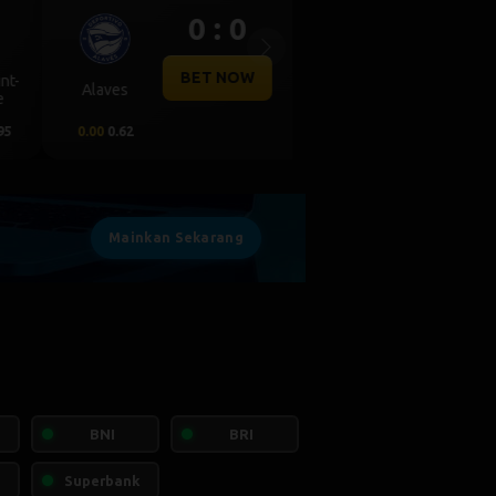
0 : 0
Next
BET NOW
t Almaty
Levski Sofia
(n)
0
0.76
0.00
-0.94
Mainkan Sekarang
BNI
BRI
Superbank