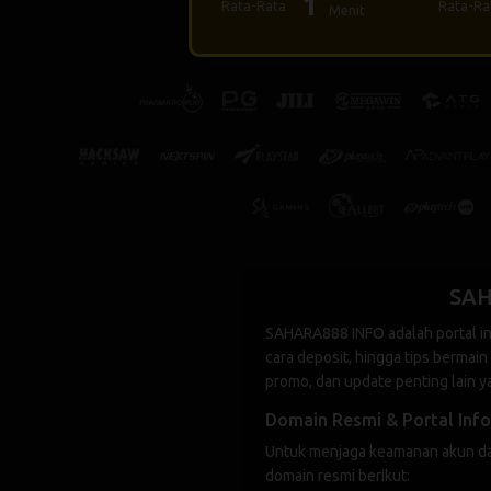
1
Rata-Rata
Rata-Ra
Menit
SAH
SAHARA888 INFO adalah portal in
cara deposit, hingga tips bermai
promo, dan update penting lain 
Domain Resmi & Portal In
Untuk menjaga keamanan akun d
domain resmi berikut: