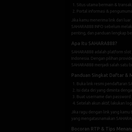
Situs utama bermain & transak
Portal informasi & pengumuma
Jika kamu menerima link dari luar 
SAHARA888 INFO
sebelum melaku
penting, dan panduan lengkap ber
Apa Itu SAHARA888?
SAHARA888 adalah platform slot
Indonesia. Dengan pilihan provid
SAHARA888 menjadi salah satu bra
Panduan Singkat Daftar &
Buka link resmi pendaftaran 
Isi data diri yang diminta deng
Buat username dan password ya
Setelah akun aktif, lakukan lo
Jika ragu dengan link yang kamu 
yang mengatasnamakan SAHARA
Bocoran RTP & Tips Menan