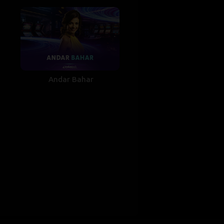
Andar Bahar