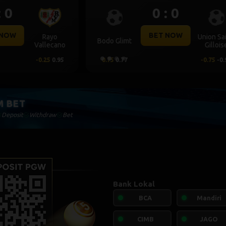
0 : 0
BET NOW
Kaira
afe
Celta Vigo
Osasuna
0.72
0.25
0.76
-0.25
-0.86
0.0
M BET
Deposit
Withdraw
Bet
Bank Lokal
BCA
Mandiri
CIMB
JAGO