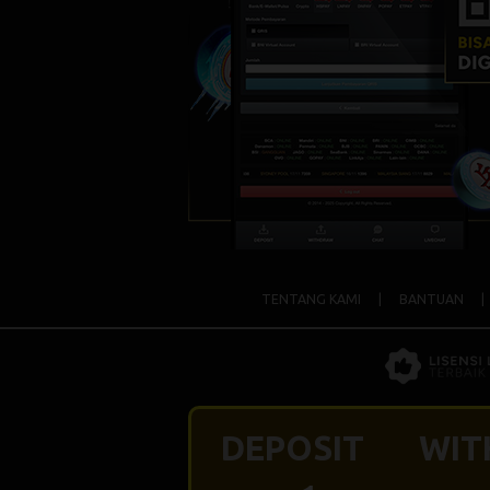
TENTANG KAMI
|
BANTUAN
|
DEPOSIT
WI