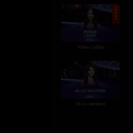
Poker Lobby
Hi-Lo Western