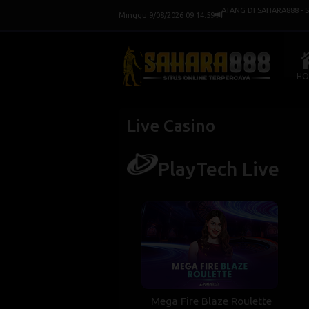
SELAMAT DATANG DI SAHARA888 - SITUS OFFIC
Minggu 9/08/2026 09:15:01
HO
Live Casino
PlayTech Live
Mega Fire Blaze Roulette