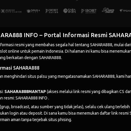
ARA888 INFO – Portal Informasi Resmi SAHAR
formasi resmi yang membahas segala hal tentang SAHARA888, mulai dari p
n slot online untuk pemain Indonesia. Di halaman ini kamu bisa menemukan
yang berkaitan dengan SAHARA888.
formasi SAHARA888
an menghindari situs palsu yang mengatasnamakan SAHARA888, kami h
si:
SAHARA888MANTAP
(akses melalui link resmi yang dibagikan CS dan
n resmi:
SAHARA888 INFO
.
(grup, broadcast, atau sumber yang tidak jelas), selalu cek ulang terlebih
kan login atau deposit. Di sana kamu bisa menemukan daftar link re
main aman tanpa terjebak situs phising.