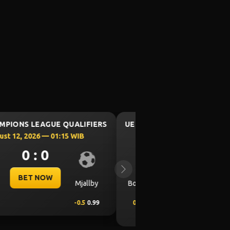
FOOTBALL F24 INTERNATIONAL
FRIENDLY
August 7, 2026 — 22:00 WIB
0 : 0
Next
BET NOW
ermany
e-England
0
0.00
0.00
0.00