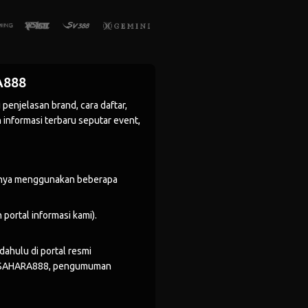
A888
enjelasan brand, cara daftar,
 informasi terbaru seputar event,
anya menggunakan beberapa
 portal informasi kami).
 dahulu di portal resmi
smi SAHARA888, pengumuman