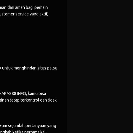
man dan aman bagi pemain
stomer service yang aktif,
O untuk menghindari situs palsu
AHARA888 INFO, kamu bisa
nan tetap terkontrol dan tidak
ngkum sejumlah pertanyaan yang
ngkah ketika pertama kali