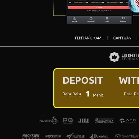
TENTANG KAMI
|
BANTUAN
|
DEPOSIT
WI
1
Rata-Rata
Rata-Ra
Menit