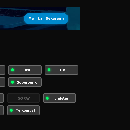
Mainkan Sekarang
BNI
BRI
Superbank
GOPAY
LinkAja
Telkomsel