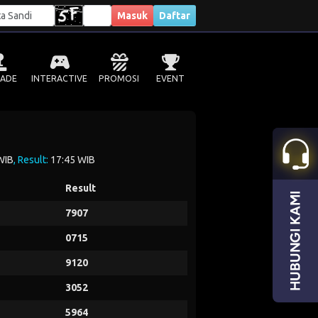
SELAMAT DATANG DI SAHARA888 - SITUS OFFICIAL RESMI AMAN & TERPER
Masuk
Daftar
ADE
INTERACTIVE
PROMOSI
EVENT
WIB
, Result:
17:45 WIB
Result
7907
0715
9120
3052
5964