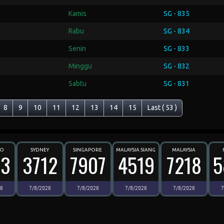
Kamis
SG - 835
Rabu
SG - 834
Senin
SG - 833
Minggu
SG - 832
Sabtu
SG - 831
8
9
10
11
12
13
14
15
Last ( 53 )
RO
SYDNEY
SINGAPORE
MALAYSIA SIANG
MALAYSIA
23
3712
7907
4519
7218
5
26
7/8/2026
7/8/2026
7/8/2026
7/8/2026
7