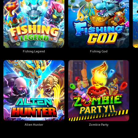
Fishing Legend
Fishing God