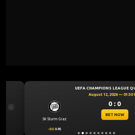
UEFA CHAMPIONS LEAGUE QUALIFIER
August 12, 2026 — 01:30 WIB
0 : 0
Previous