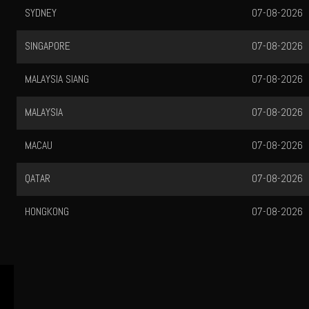
HK SIANG
07-08-2026
SG METRO
07-08-2026
SYDNEY
07-08-2026
SINGAPORE
07-08-2026
MALAYSIA SIANG
07-08-2026
MALAYSIA
07-08-2026
MACAU
07-08-2026
QATAR
07-08-2026
HONGKONG
07-08-2026