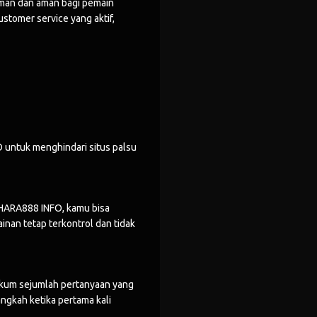
man dan aman bagi pemain
stomer service yang aktif,
O untuk menghindari situs palsu
AHARA888 INFO, kamu bisa
nan tetap terkontrol dan tidak
ngkum sejumlah pertanyaan yang
ngkah ketika pertama kali