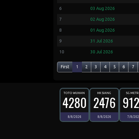
6
03 Aug 2026
7
02 Aug 2026
8
01 Aug 2026
9
31 Jul 2026
10
30 Jul 2026
First
1
2
3
4
5
6
7
TOTO WUHAN
HK SIANG
SG MET
4280
2476
91
8/8/2026
8/8/2026
7/8/20