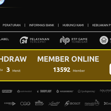
PERATURAN
|
INFORMASI BANK
|
HUBUNGI KAMI
|
KEBIJAKAN P
THDRAW
MEMBER ONLINE
3
13592
ta
Menit
Member