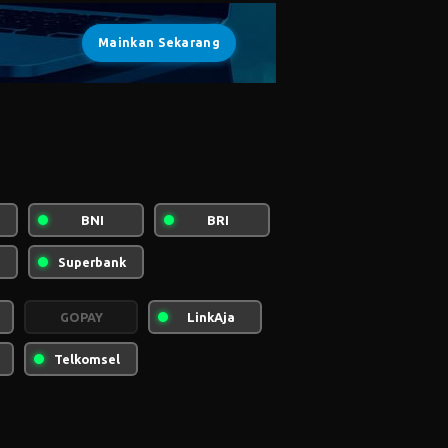
Mainkan Sekarang
BNI
BRI
Superbank
GOPAY
LinkAja
Telkomsel