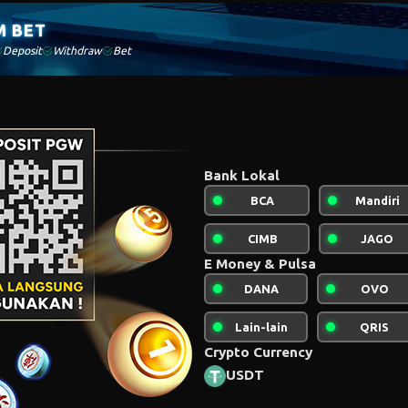
M BET
Deposit
Withdraw
Bet
Bank Lokal
BCA
Mandiri
CIMB
JAGO
E Money & Pulsa
DANA
OVO
Lain-lain
QRIS
Crypto Currency
USDT