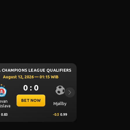
FOOTBALL F24 INTERNATIONAL
FRIENDLY
August 8, 2026 — 12:15 WIB
0 : 1
Next
BET NOW
Wales
e-France
-0.73
1
0.49