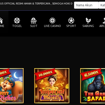
CIAL RESMI AMAN & TERPERCAYA , SEMOGA HOKI DAN HAPPY SELALU DISINI ^^
ME
TOGEL
SLOT
LIVE CASINO
SPORT
SABUNG
ARC