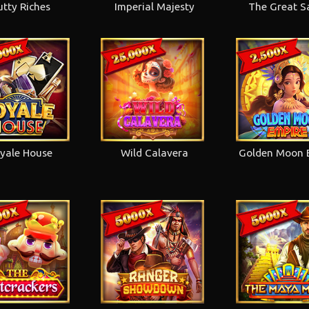
tty Riches
Imperial Majesty
The Great S
yale House
Wild Calavera
Golden Moon 