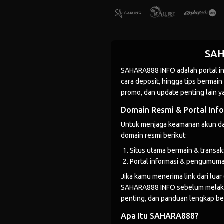
SAH
SAHARA888 INFO adalah portal in
Mining Bonanza
cara deposit, hingga tips bermai
promo, dan update penting lain 
Domain Resmi & Portal In
Untuk menjaga keamanan akun d
domain resmi berikut:
Situs utama bermain & transak
Portal informasi & pengumuma
Jika kamu menerima link dari luar 
Honey Trap
Heave
SAHARA888 INFO
sebelum melaku
penting, dan panduan lengkap ber
Apa Itu SAHARA888?