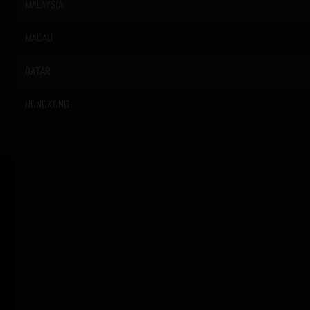
MALAYSIA
MACAU
QATAR
HONGKONG