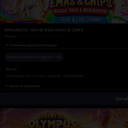
PRAGMATIC : PAY4D BAGI EMAS & CHIPS
Periode :
25 Maret - 31 Desember 2026
Permainan yang berpartisipasi
Semua permainan Pragmatic Play
Aturan :
Total hadiah Slot & Casino senilai Rp 15,000,000,000.
Syarat & Ketentuan
Detai