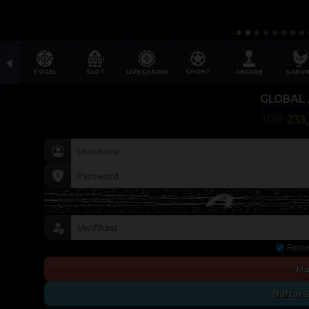
TOGEL
SLOT
LIVE CASINO
SPORT
ARCADE
SABU
GLOBAL
IDR
233
Reme
Ma
Daftar 