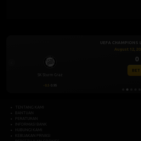
UEFA CHAMPIONS 
August 12, 20
0 
Previous
BET
SK Sturm Graz
-0.5
0.95
TENTANG KAMI
BANTUAN
PERATURAN
INFORMASI BANK
HUBUNGI KAMI
KEBIJAKAN PRIVASI