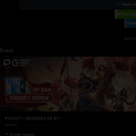
Main d
Whastapp
Tel
Deskt
Event
PGSOFT : MERDEKA KE 81 !
Periode:
1 - 31 Agustus 2026
Undian Gadget