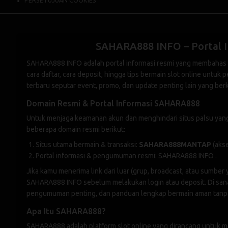
PERSETUJUAN COOKIES
SAHARA888 INFO – Portal 
SAHARA888 INFO adalah portal informasi resmi yang membahas s
cara daftar, cara deposit, hingga tips bermain slot online untu
terbaru seputar event, promo, dan update penting lain yang b
Domain Resmi & Portal Informasi SAHARA888
Untuk menjaga keamanan akun dan menghindari situs palsu y
beberapa domain resmi berikut:
Situs utama bermain & transaksi:
SAHARA888MANTAP
(akse
Portal informasi & pengumuman resmi:
SAHARA888 INFO
.
Jika kamu menerima link dari luar (grup, broadcast, atau sumber y
SAHARA888 INFO
sebelum melakukan login atau deposit. Di sa
pengumuman penting, dan panduan lengkap bermain aman tanpa t
Apa Itu SAHARA888?
SAHARA888 adalah platform slot online yang dirancang untuk