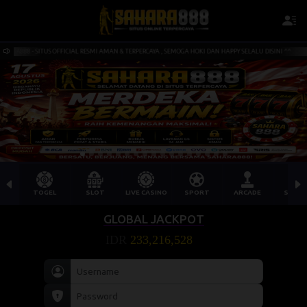
 SITUS OFFICIAL RESMI AMAN & TERPERCAYA , SEMOGA HOKI DAN HAPPY SELALU DISINI ^^
TOGEL
SLOT
LIVE CASINO
SPORT
ARCADE
SABU
GLOBAL JACKPOT
IDR
233,216,690