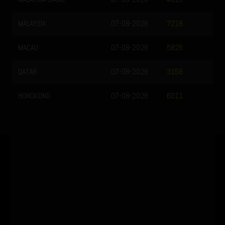
SINGAPORE
07-08-2026
7907
MALAYSIA SIANG
07-08-2026
4519
MALAYSIA
07-08-2026
7218
MACAU
07-08-2026
5825
QATAR
07-08-2026
3158
HONGKONG
07-08-2026
6011