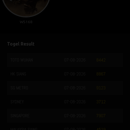
WS168
Togel Result
TOTO WUHAN
07-08-2026
8442
HK SIANG
07-08-2026
8867
SG METRO
07-08-2026
9123
SYDNEY
07-08-2026
3712