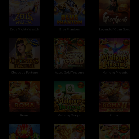
Zeus Mighty Wealth
Blue Phantom
Legend of Guan Gong
Cleopatra Fortune
Aztec Gold Treasure
Mahjong Phoenix
Roma
Mahjong Dragon
Roma II