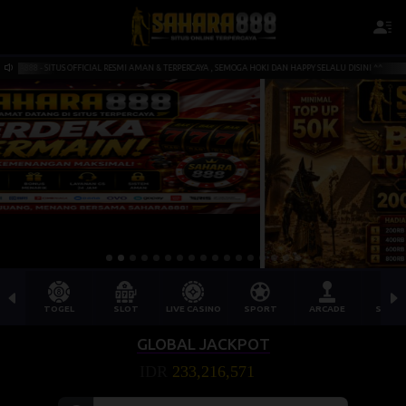
CIAL RESMI AMAN & TERPERCAYA , SEMOGA HOKI DAN HAPPY SELALU DISINI ^^
SELAMAT 
TOGEL
SLOT
LIVE CASINO
SPORT
ARCADE
SABU
GLOBAL JACKPOT
IDR
233,216,896